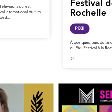
Festival d
élévisions qui est
Rochelle
val international du film
es)...
PIXII
À quelques jours du lan
du Pixii Festival à la Ro
Lire
la
suite