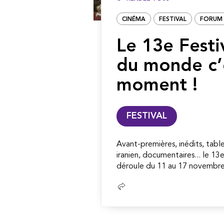
CINÉMA
FESTIVAL
FORUM 
Le 13e Festi
du monde c’
moment !
FESTIVAL
Avant-premières, inédits, tabl
iranien, documentaires... le 1
déroule du 11 au 17 novembre.
Lire
la
suite