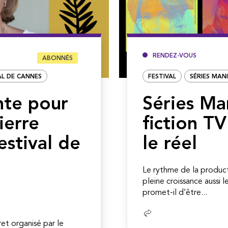
RENDEZ-VOUS
ABONNÉS
AL DE CANNES
FESTIVAL
SÉRIES MAN
nte pour
Séries Man
ierre
fiction TV
estival de
le réel
Le rythme de la product
pleine croissance aussi 
promet-il d’être...
Lire
la
ret organisé par le