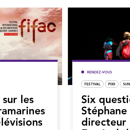
RENDEZ-VOUS
FESTIVAL
PIXII
SUN
 sur les
Six questi
ramarines
Stéphane
lévisions
directeur 