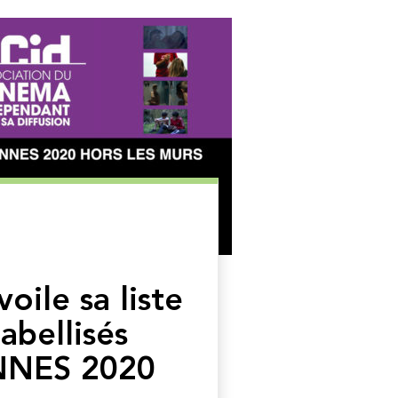
oile sa liste
labellisés
NNES 2020