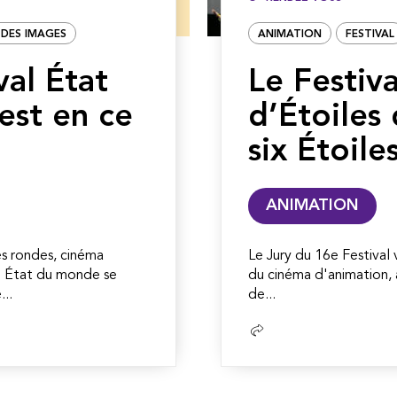
DES IMAGES
ANIMATION
FESTIVAL
val État
Le Festiva
est en ce
d’Étoiles
six Étoile
ANIMATION
es rondes, cinéma
Le Jury du 16e Festival 
3e État du monde se
du cinéma d'animation, 
..
de...
Lire
la
suite