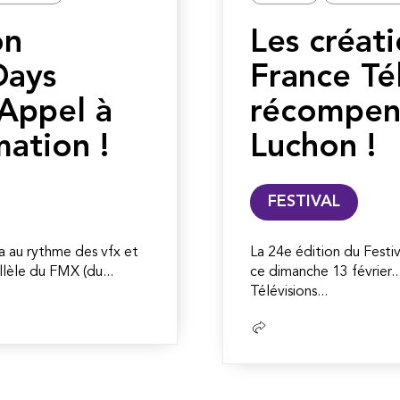
on
Les créat
Days
France Té
 Appel à
récompen
mation !
Luchon !
FESTIVAL
a au rythme des vfx et
La 24e édition du Festi
llèle du FMX (du...
ce dimanche 13 février..
Télévisions...
Lire
la
suite