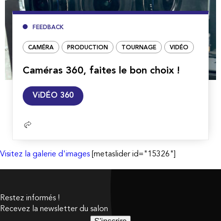
FEEDBACK
CAMÉRA
PRODUCTION
TOURNAGE
VIDÉO
Caméras 360, faites le bon choix !
Lire
ViDÉO 360
la
suite
Visitez la galerie d'images
[metaslider id="15326"]
Restez informés !
Recevez la newsletter du salon