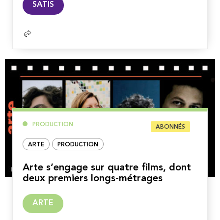
SATIS
la
suite
PRODUCTION
ABONNÉS
ARTE
PRODUCTION
Arte s’engage sur quatre films, dont
deux premiers longs-métrages
Lire
ARTE
la
suite