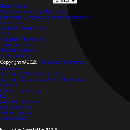
S'inscrire
Abonnement
Conditions générales d’utilisation
Conditions Générales de Vente Abonnement
connexion
Données Personnelles
FAQ
Inscription Newsletter
Login Customizer
Mentions légales
Nous contacter
Copyright © 2026 |
Génération Numérique
bonnement
onditions générales d’utilisation
onditions Générales de Vente Abonnement
onnexion
onnées Personnelles
FAQ
nscription Newsletter
ogin Customizer
entions légales
ous contacter
Inscription Newsletter SATIS