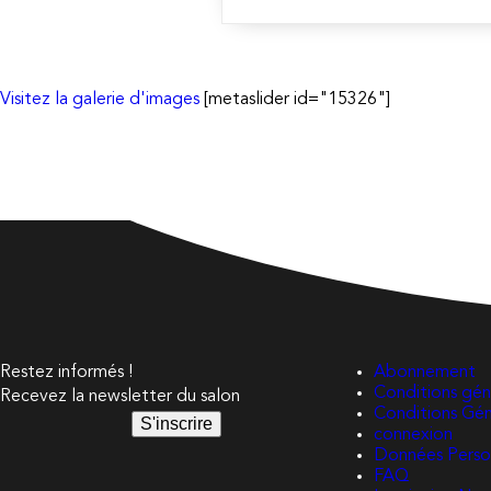
suite
Visitez la galerie d'images
[metaslider id="15326"]
Restez informés !
Abonnement
Conditions géné
Recevez la newsletter du salon
Conditions Gé
S'inscrire
connexion
Données Perso
FAQ