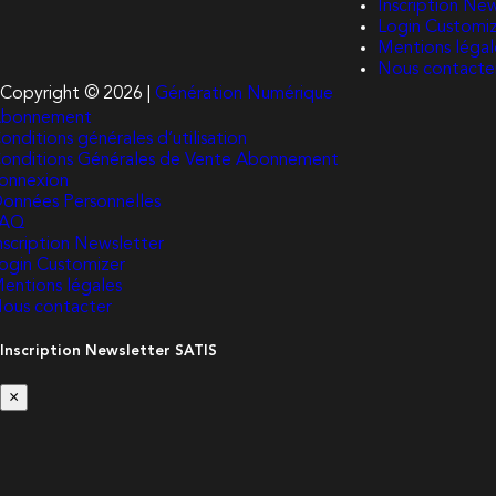
Inscription Ne
Login Customi
Mentions légal
Nous contacte
Copyright © 2026 |
Génération Numérique
bonnement
onditions générales d’utilisation
onditions Générales de Vente Abonnement
onnexion
onnées Personnelles
FAQ
nscription Newsletter
ogin Customizer
entions légales
ous contacter
Inscription Newsletter SATIS
×