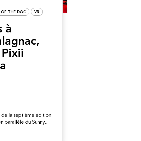
E OF THE DOC
VR
s à
lagnac,
Pixii
La
 de la septième édition
en parallèle du Sunny...