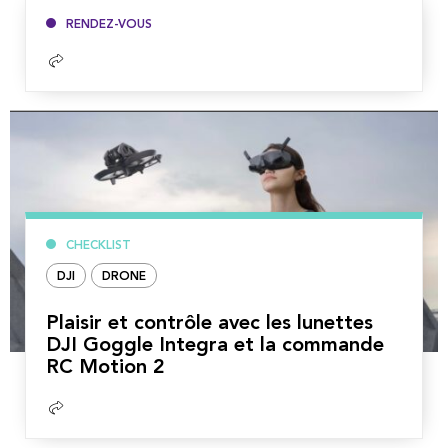
RENDEZ-VOUS
Lire
la
suite
CHECKLIST
DJI
DRONE
Plaisir et contrôle avec les lunettes
DJI Goggle Integra et la commande
RC Motion 2
Lire
la
suite