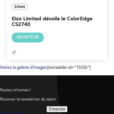
ÉCRAN
Eizo Limited dévoile le ColorEdge
CS2740
Lire
MONITEUR
la
suite
Visitez la galerie d'images
[metaslider id="15326"]
Restez informés !
Recevez la newsletter du salon
S'inscrire