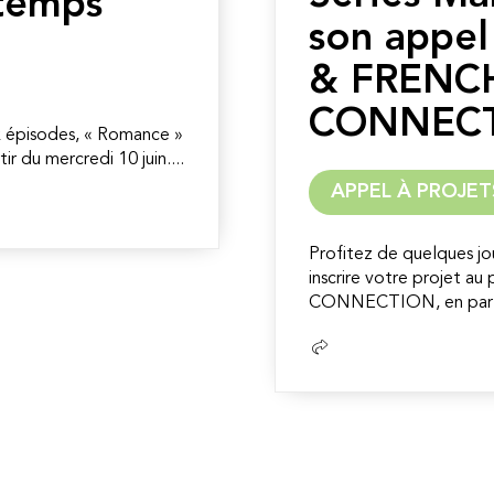
 temps
son appel
& FRENC
CONNEC
ix épisodes, « Romance »
ir du mercredi 10 juin....
APPEL À PROJET
Profitez de quelques jo
inscrire votre projet
CONNECTION, en parten
Lire
la
suite