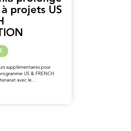
 à projets US
H
TION
S
urs supplémentaires pour
 au programme US & FRENCH
ariat avec le...