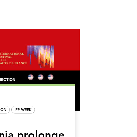
ION
IFP WEEK
nia prolonge