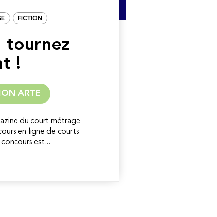
GE
FICTION
, tournez
t !
ION ARTE
agazine du court métrage
cours en ligne de courts
concours est...