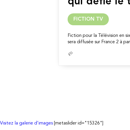
qui défie le
FICTION TV
Fiction pour la Télévision en s
sera diffusée sur France 2 à part
Lire
la
suite
Visitez la galerie d'images
[metaslider id="15326"]