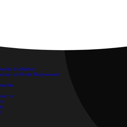
rales d’utilisation
nérales de Vente Abonnement
nnelles
wsletter
zer
es
r