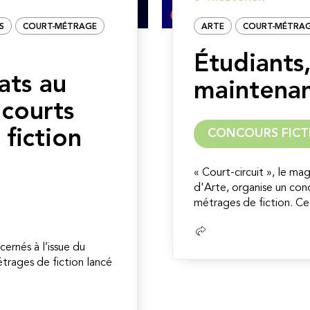
S
COURT-MÉTRAGE
ARTE
COURT-MÉTRA
Étudiants
ats au
maintenan
courts
fiction
CONCOURS FICT
« Court-circuit », le m
d'Arte, organise un con
métrages de fiction. Ce 
Lire
la
ernés à l’issue du
suite
trages de fiction lancé