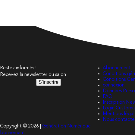
Restez informés !
Abonnement
Conditions géné
Recevez la newsletter du salon
Conditions Gé
S'inscrire
connexion
Données Perso
FAQ
Inscription Ne
Login Customi
Mentions légal
Nous contacte
Copyright © 2026 |
Génération Numérique
bonnement