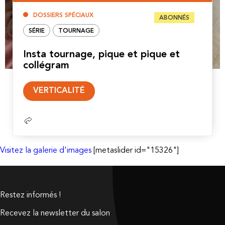
DOSSIERS SPÉCIAUX
ABONNÉS
SÉRIE
TOURNAGE
Insta tournage, pique et pique et
collégram
Lire
VERTICALITÉ
la
suite
Visitez la galerie d'images
[metaslider id="15326"]
Restez informés !
Recevez la newsletter du salon