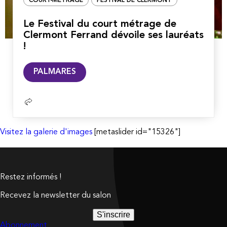
COURT-MÉTRAGE
FESTIVAL DE CLERMONT
Le Festival du court métrage de
Clermont Ferrand dévoile ses lauréats
!
Lire
PALMARES
la
suite
Visitez la galerie d'images
[metaslider id="15326"]
Restez informés !
Recevez la newsletter du salon
S'inscrire
Abonnement