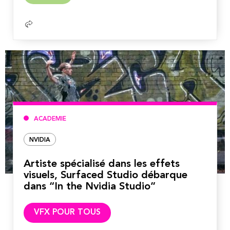
suite
ACADEMIE
NVIDIA
Artiste spécialisé dans les effets
visuels, Surfaced Studio débarque
dans “In the Nvidia Studio”
Lire
VFX POUR TOUS
la
suite