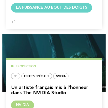
Lire
LA PUISSANCE AU BOUT DES DOIGTS
la
suite
PRODUCTION
3D
EFFETS SPÉCIAUX
NVIDIA
Un artiste français mis à l’honneur
dans The NVIDIA Studio
Lire
NVIDIA
la