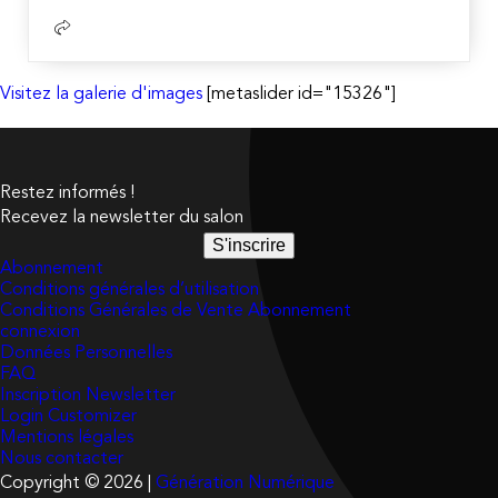
Visitez la galerie d'images
[metaslider id="15326"]
Restez informés !
Recevez la newsletter du salon
S'inscrire
Abonnement
Conditions générales d’utilisation
Conditions Générales de Vente Abonnement
connexion
Données Personnelles
FAQ
Inscription Newsletter
Login Customizer
Mentions légales
Nous contacter
Copyright © 2026 |
Génération Numérique