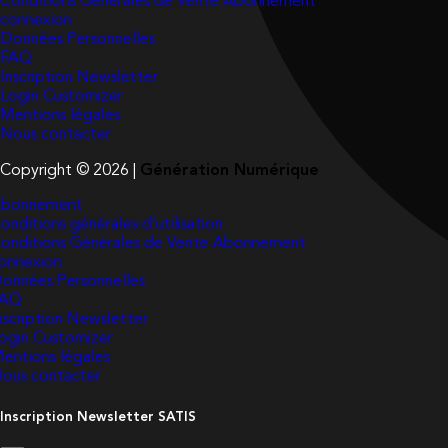
Conditions Générales de Vente Abonnement
connexion
Données Personnelles
FAQ
Inscription Newsletter
Login Customizer
Mentions légales
Nous contacter
Copyright © 2026 |
Génération Numérique
bonnement
onditions générales d’utilisation
onditions Générales de Vente Abonnement
onnexion
onnées Personnelles
FAQ
nscription Newsletter
ogin Customizer
entions légales
ous contacter
Inscription Newsletter SATIS