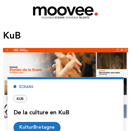
NOUVEAUX
ECRANS
, NOUVEAUX
TALENTS
KuB
ÉCRANS
KUB
De la culture en KuB
Lire
KulturBretagne
la