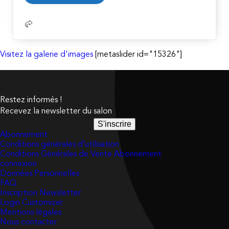
suite
Visitez la galerie d'images
[metaslider id="15326"]
Restez informés !
Recevez la newsletter du salon
S'inscrire
Abonnement
Conditions générales d’utilisation
Conditions Générales de Vente Abonnement
connexion
Données Personnelles
FAQ
Inscription Newsletter
Login Customizer
Mentions légales
Nous contacter