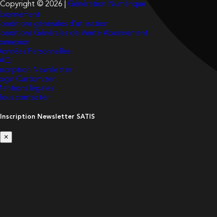
Copyright © 2026 |
Génération Numérique
bonnement
onditions générales d’utilisation
onditions Générales de Vente Abonnement
onnexion
onnées Personnelles
FAQ
nscription Newsletter
ogin Customizer
entions légales
ous contacter
Inscription Newsletter SATIS
×