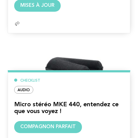
Lire
MISES À JOUR
la
suite
CHECKLIST
AUDIO
Micro stéréo MKE 440, entendez ce
que vous voyez !
Lire
COMPAGNON PARFAIT
la
suite