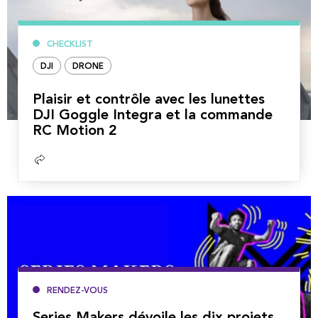
CHECKLIST
DJI
DRONE
Plaisir et contrôle avec les lunettes
DJI Goggle Integra et la commande
RC Motion 2
Lire
la
suite
RENDEZ-VOUS
Series Makers dévoile les dix projets