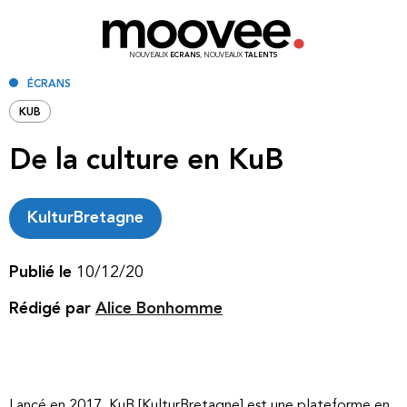
NOUVEAUX
ECRANS
, NOUVEAUX
TALENTS
ÉCRANS
KUB
De la culture en KuB
KulturBretagne
Publié le
10/12/20
Rédigé par
Alice Bonhomme
Lancé en 2017, KuB [KulturBretagne] est une plateforme en