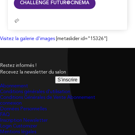
CHALLENGE FUTUR@CINEMA
la
suite
Visitez la galerie d'images
[metaslider id="15326"]
Restez informés !
Recevez la newsletter du salon
S'inscrire
Abonnement
Conditions générales d’utilisation
Conditions Générales de Vente Abonnement
connexion
Données Personnelles
FAQ
Inscription Newsletter
Login Customizer
Mentions légales