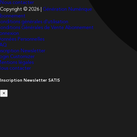
Nous contacter
Copyright © 2026 |
Génération Numérique
bonnement
onditions générales d’utilisation
onditions Générales de Vente Abonnement
onnexion
onnées Personnelles
FAQ
nscription Newsletter
ogin Customizer
entions légales
ous contacter
Inscription Newsletter SATIS
×