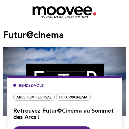
NOUVEAUX
ECRANS
, NOUVEAUX
TALENTS
Futur@cinema
RENDEZ-VOUS
ARCS FILM FESTIVAL
FUTUR@CINEMA
Retrouvez Futur@Cinéma au Sommet
des Arcs !
Lire