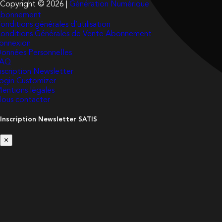
Copyright © 2026 |
Génération Numérique
bonnement
onditions générales d’utilisation
onditions Générales de Vente Abonnement
onnexion
onnées Personnelles
FAQ
nscription Newsletter
ogin Customizer
entions légales
ous contacter
Inscription Newsletter SATIS
×