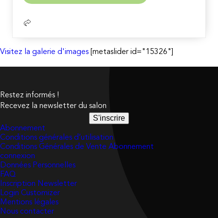
suite
Visitez la galerie d'images
[metaslider id="15326"]
Restez informés !
Recevez la newsletter du salon
S'inscrire
Abonnement
Conditions générales d’utilisation
Conditions Générales de Vente Abonnement
connexion
Données Personnelles
FAQ
Inscription Newsletter
Login Customizer
Mentions légales
Nous contacter