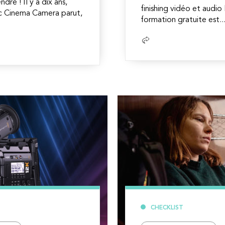
re ! Il y a dix ans,
finishing vidéo et audi
ic Cinema Camera parut,
formation gratuite est..
Lire
la
suite
CHECKLIST