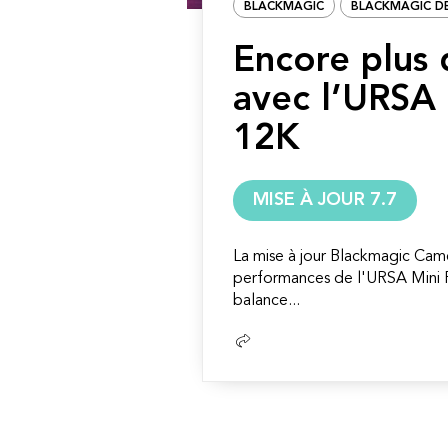
BLACKMAGIC
BLACKMAGIC D
Encore plus 
avec l’URSA 
12K
MISE À JOUR 7.7
La mise à jour Blackmagic Came
performances de l'URSA Mini 
balance...
Lire
la
suite