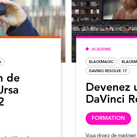
ACADEMIE
A
BLACKMAGIC
BLACKM
DAVINCI RESOLVE 17
n de
Devenez 
Ursa
DaVinci R
2
FORMATION
Vous rêviez de maitriser