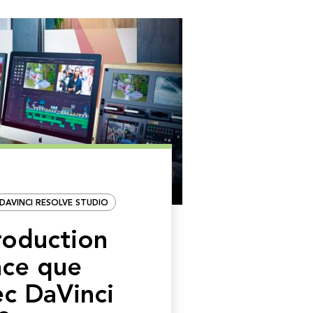
DAVINCI RESOLVE STUDIO
roduction
ace que
ec DaVinci