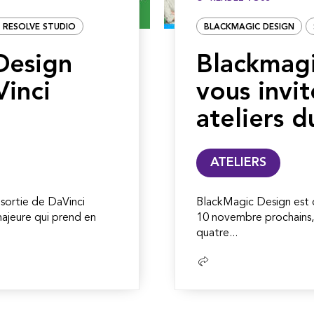
I RESOLVE STUDIO
BLACKMAGIC DESIGN
Design
Blackmag
Vinci
vous invit
ateliers d
ATELIERS
sortie de DaVinci
BlackMagic Design est d
majeure qui prend en
10 novembre prochains,
quatre...
Lire
la
suite