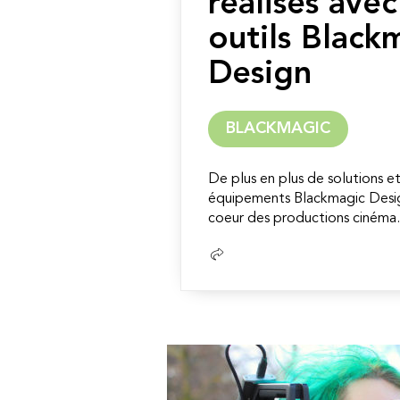
réalisés ave
outils Black
Design
BLACKMAGIC
De plus en plus de solutions 
équipements Blackmagic Desig
coeur des productions cinéma. 
Lire
la
suite