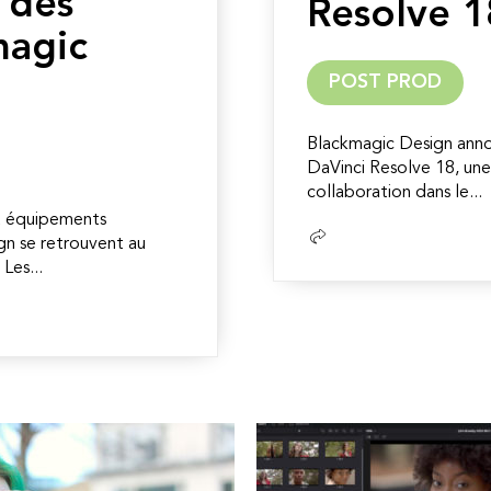
c des
Resolve 1
magic
POST PROD
Blackmagic Design annon
DaVinci Resolve 18, une 
collaboration dans le...
et équipements
Lire
n se retrouvent au
la
Les...
suite