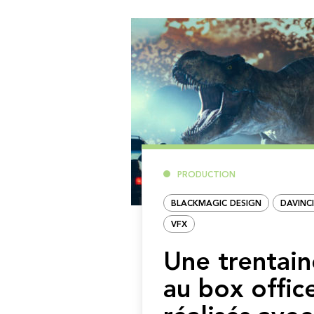
PRODUCTION
BLACKMAGIC DESIGN
DAVINC
VFX
Une trentain
au box offic