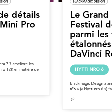
ESIGN
BLACKMAGIC DESIGN
de détails
Le Grand 
Mini Pro
Festival 
parmi les 
étalonnés
DaVinci R
ra 7.7 améliore les
HYTTI NRO 6
Pro 12K en matière de
Blackmagic Design a a
n°6 » (« Hytti nro 6 ») fa
Lire
la
suite