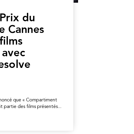
Prix du
de Cannes
films
 avec
esolve
nnoncé que « Compartiment
it partie des films présentés...