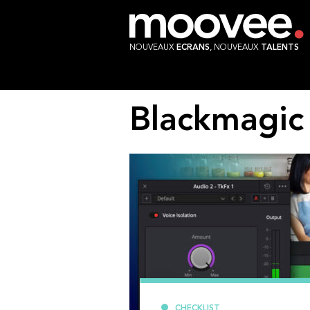
NOUVEAUX
ECRANS
, NOUVEAUX
TALENTS
Blackmagic
CHECKLIST