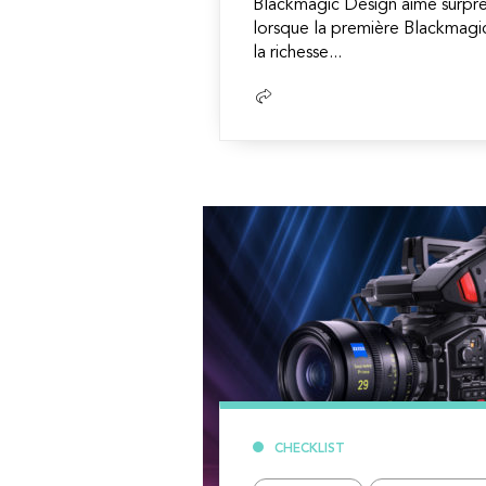
Blackmagic Design aime surprend
lorsque la première Blackmag
la richesse...
Lire
la
suite
CHECKLIST