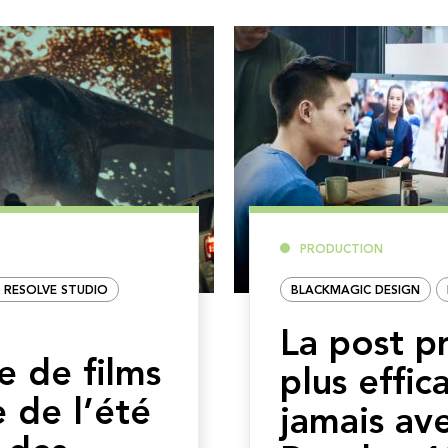
PRODUCTION
I RESOLVE STUDIO
BLACKMAGIC DESIGN
La post p
e de films
plus effic
e de l’été
jamais av