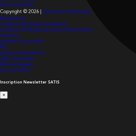
Nous contacter
Copyright © 2026 |
Génération Numérique
bonnement
onditions générales d’utilisation
onditions Générales de Vente Abonnement
onnexion
onnées Personnelles
FAQ
nscription Newsletter
ogin Customizer
entions légales
ous contacter
Inscription Newsletter SATIS
×