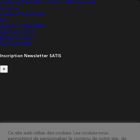
onditions Générales de Vente Abonnement
onnexion
onnées Personnelles
FAQ
nscription Newsletter
ogin Customizer
entions légales
ous contacter
Inscription Newsletter SATIS
×
Ce site web utilise des cookies. Les cookies nous
permettent de personnaliser le contenu de notre site, de