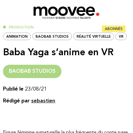
NOUVEAUX
ECRANS
, NOUVEAUX
TALENTS
PRODUCTION
ABONNÉS
ANIMATION
BAOBAB STUDIOS
RÉALITÉ VIRTUELLE
VR
Baba Yaga s’anime en VR
BAOBAB STUDIOS
Publié le
23/08/21
Rédigé par
sebastien
Figure féminine surnaturelle la plus fréquente du conte russe,