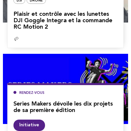
DJI
DRONE
Plaisir et contrôle avec les lunettes
DJI Goggle Integra et la commande
RC Motion 2
Lire
la
suite
RENDEZ-VOUS
Series Makers dévoile les dix projets
de sa première édition
Lire
Initiative
la