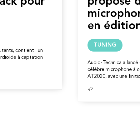
Pack pour
propose 
microphon
en éditio
TUNING
utants, contient : un
rdioïde à captation
Audio-Technica a lancé 
célèbre microphone à c
AT2020, avec une finitio
Lire
la
suite