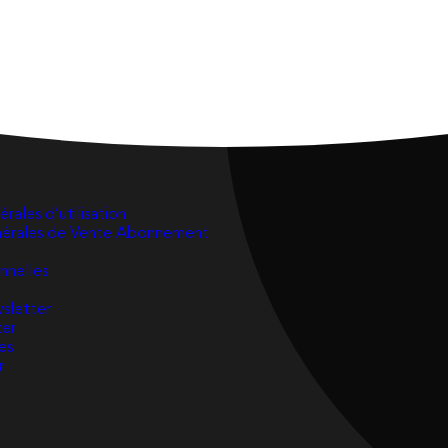
rales d’utilisation
nérales de Vente Abonnement
nnelles
wsletter
zer
es
r