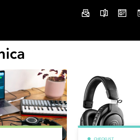
nica
CHECKLIST