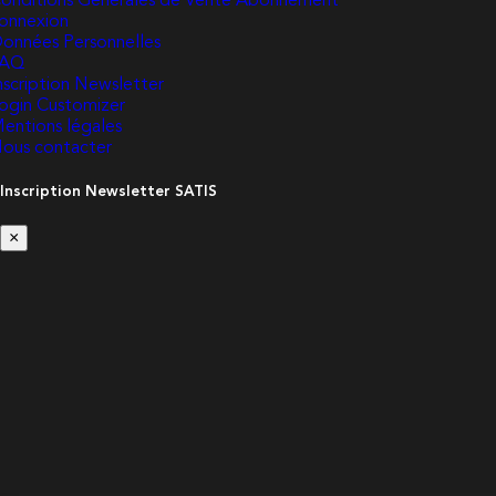
onditions Générales de Vente Abonnement
onnexion
onnées Personnelles
FAQ
nscription Newsletter
ogin Customizer
entions légales
ous contacter
Inscription Newsletter SATIS
×