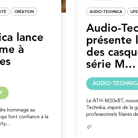
UTÉ
CRÉATION
AUDIO-TECHNICA
LIF
Audio-Tec
ca lance
présente 
rme à
des casqu
des
série M…
AUDIO-TECHNIC
Y
Le ATH-M20xBT, nouveau
Technika, inspiré de la
ndre hommage au
professionnels filaires de 
qui font confiance à la
y,...
Lire
la
suite