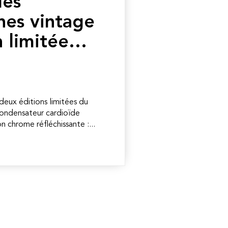
des
es vintage
n limitée…
deux éditions limitées du
ondensateur cardioïde
n chrome réfléchissante :...