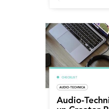
la
suite
CHECKLIST
AUDIO-TECHNICA
Audio-Techni