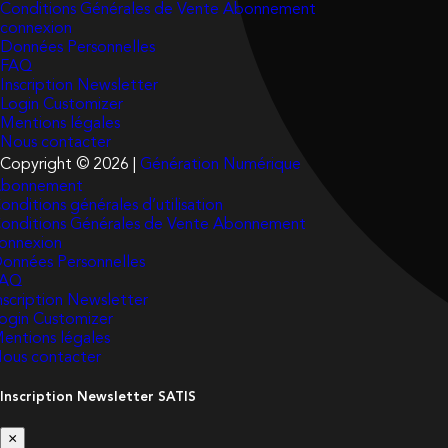
Conditions Générales de Vente Abonnement
connexion
Données Personnelles
FAQ
Inscription Newsletter
Login Customizer
Mentions légales
Nous contacter
Copyright © 2026 |
Génération Numérique
bonnement
onditions générales d’utilisation
onditions Générales de Vente Abonnement
onnexion
onnées Personnelles
FAQ
nscription Newsletter
ogin Customizer
entions légales
ous contacter
Inscription Newsletter SATIS
×