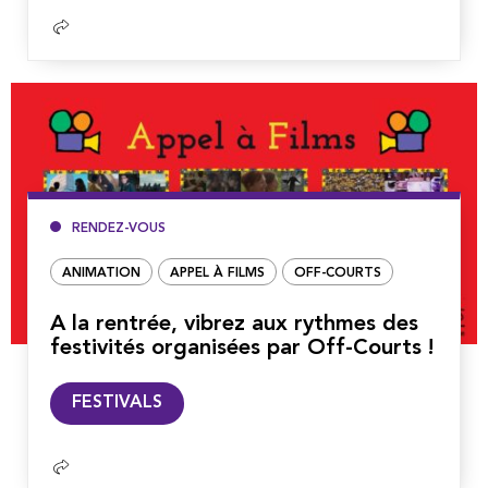
RENDEZ-VOUS
ANIMATION
APPEL À FILMS
OFF-COURTS
A la rentrée, vibrez aux rythmes des
festivités organisées par Off-Courts !
Lire
FESTIVALS
la
suite