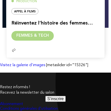
PRODUCTION
APPEL À FILMS
Réinventez l’histoire des femmes…
Lire
FEMMES & TECH
la
suite
Visitez la galerie d'images
[metaslider id="15326"]
Restez informés !
Recevez la newsletter du salon
S'inscrire
Abonnement
Conditions générales d’utilisation