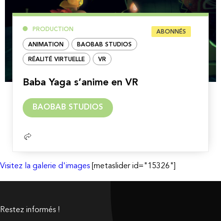
PRODUCTION
ABONNÉS
ANIMATION
BAOBAB STUDIOS
RÉALITÉ VIRTUELLE
VR
Baba Yaga s’anime en VR
Lire
BAOBAB STUDIOS
la
suite
Visitez la galerie d'images
[metaslider id="15326"]
Restez informés !