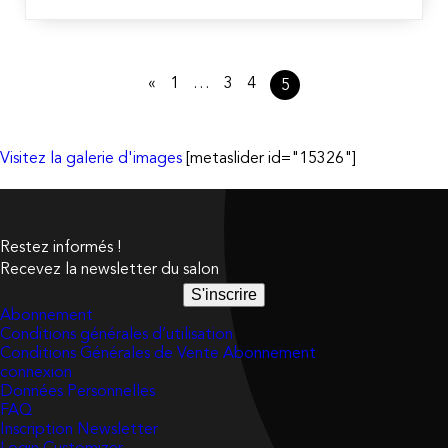
«
1
…
3
4
5
Visitez la galerie d'images
[metaslider id="15326"]
Restez informés !
Recevez la newsletter du salon
S'inscrire
Abonnement
Conditions générales d’utilisation
Conditions Générales de Vente Abonnement
connexion
Données Personnelles
FAQ
Inscription Newsletter