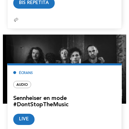
BIS REPETITA
la
suite
ÉCRANS
AUDIO
Sennheiser en mode
#DontStopTheMusic
Lire
LIVE
la
suite