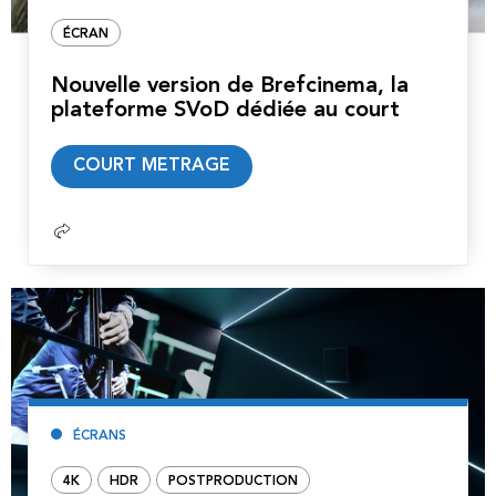
ÉCRAN
Nouvelle version de Brefcinema, la
plateforme SVoD dédiée au court
Lire
COURT METRAGE
la
suite
ÉCRANS
4K
HDR
POSTPRODUCTION