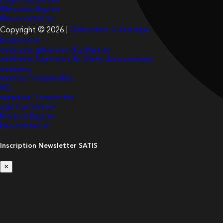
Login Customizer
Mentions légales
Nous contacter
Copyright © 2026 |
Génération Numérique
bonnement
onditions générales d’utilisation
onditions Générales de Vente Abonnement
onnexion
onnées Personnelles
FAQ
nscription Newsletter
ogin Customizer
entions légales
ous contacter
Inscription Newsletter SATIS
×