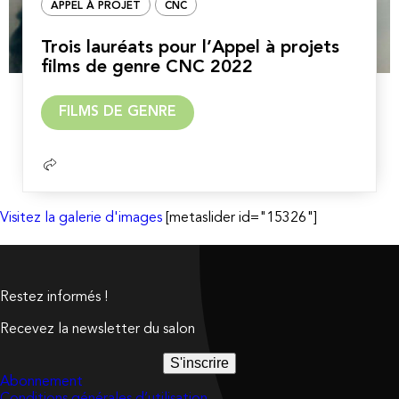
APPEL À PROJET
CNC
Trois lauréats pour l’Appel à projets
films de genre CNC 2022
Lire
FILMS DE GENRE
la
suite
Visitez la galerie d'images
[metaslider id="15326"]
Restez informés !
Recevez la newsletter du salon
S'inscrire
Abonnement
Conditions générales d’utilisation