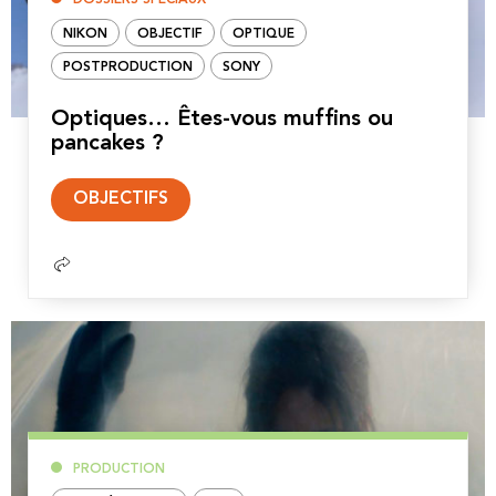
NIKON
OBJECTIF
OPTIQUE
POSTPRODUCTION
SONY
Optiques… Êtes-vous muffins ou
pancakes ?
Lire
OBJECTIFS
la
suite
PRODUCTION