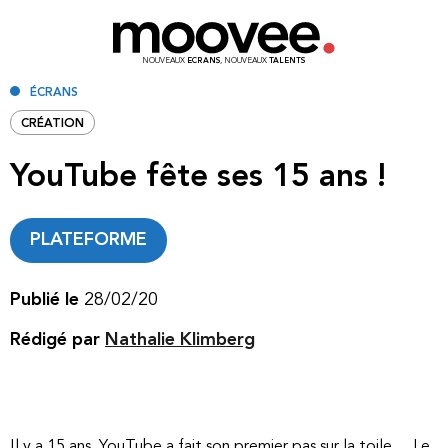
NOUVEAUX
ECRANS
, NOUVEAUX
TALENTS
ÉCRANS
CRÉATION
YouTube fête ses 15 ans !
PLATEFORME
Publié le
28/02/20
Rédigé par
Nathalie Klimberg
Il y a 15 ans, YouTube a fait son premier pas sur la toile… Le