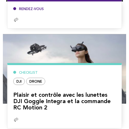
RENDEZ-VOUS
Lire
la
suite
CHECKLIST
DJI
DRONE
Plaisir et contrôle avec les lunettes
DJI Goggle Integra et la commande
RC Motion 2
Lire
la