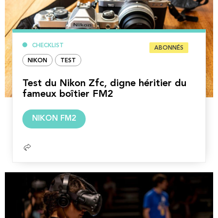
CHECKLIST
ABONNÉS
NIKON
TEST
Test du Nikon Zfc, digne héritier du
fameux boîtier FM2
Lire
NIKON FM2
la
suite