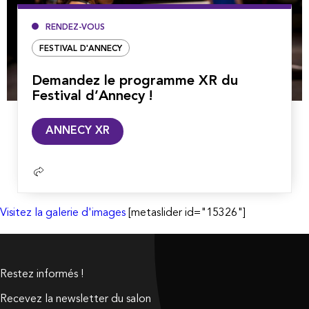
RENDEZ-VOUS
FESTIVAL D'ANNECY
Demandez le programme XR du
Festival d’Annecy !
Lire
ANNECY XR
la
suite
Visitez la galerie d'images
[metaslider id="15326"]
Restez informés !
Recevez la newsletter du salon