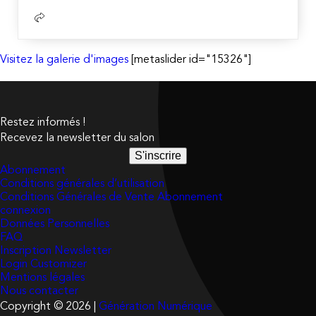
Visitez la galerie d'images
[metaslider id="15326"]
Restez informés !
Recevez la newsletter du salon
S'inscrire
Abonnement
Conditions générales d’utilisation
Conditions Générales de Vente Abonnement
connexion
Données Personnelles
FAQ
Inscription Newsletter
Login Customizer
Mentions légales
Nous contacter
Copyright © 2026 |
Génération Numérique