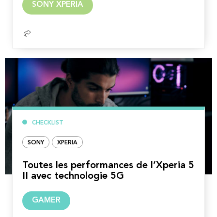
SONY XPERIA
la
suite
CHECKLIST
SONY
XPERIA
Toutes les performances de l’Xperia 5
II avec technologie 5G
Lire
GAMER
la
suite