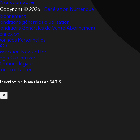
Nous contacter
Copyright © 2026 |
Génération Numérique
bonnement
onditions générales d’utilisation
onditions Générales de Vente Abonnement
onnexion
onnées Personnelles
FAQ
nscription Newsletter
ogin Customizer
entions légales
ous contacter
Inscription Newsletter SATIS
×