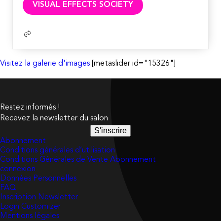
VISUAL EFFECTS SOCIETY
la
suite
Visitez la galerie d'images
[metaslider id="15326"]
Restez informés !
Recevez la newsletter du salon
S'inscrire
Abonnement
Conditions générales d’utilisation
Conditions Générales de Vente Abonnement
connexion
Données Personnelles
FAQ
Inscription Newsletter
Login Customizer
Mentions légales