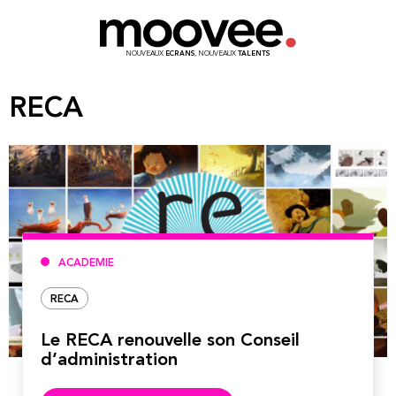
NOUVEAUX
ECRANS
, NOUVEAUX
TALENTS
RECA
ACADEMIE
RECA
Le RECA renouvelle son Conseil
d’administration
Lire