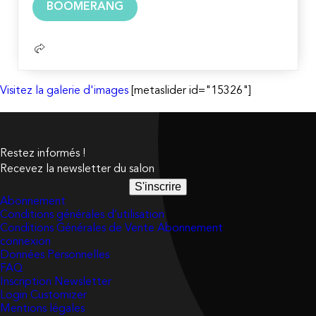
BOOMERANG
la
suite
Visitez la galerie d'images
[metaslider id="15326"]
Restez informés !
Recevez la newsletter du salon
S'inscrire
Abonnement
Conditions générales d’utilisation
Conditions Générales de Vente Abonnement
connexion
Données Personnelles
FAQ
Inscription Newsletter
Login Customizer
Mentions légales