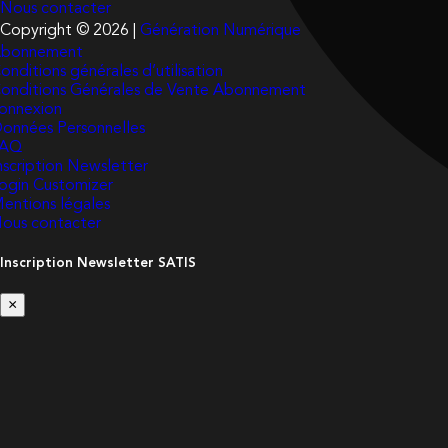
Nous contacter
Copyright © 2026 |
Génération Numérique
bonnement
onditions générales d’utilisation
onditions Générales de Vente Abonnement
onnexion
onnées Personnelles
FAQ
nscription Newsletter
ogin Customizer
entions légales
ous contacter
Inscription Newsletter SATIS
×