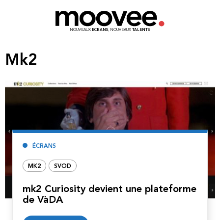
NOUVEAUX
ECRANS
, NOUVEAUX
TALENTS
Mk2
ÉCRANS
MK2
SVOD
mk2 Curiosity devient une plateforme
de VàDA
Lire