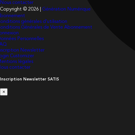
Nous contacter
Copyright © 2026 |
Génération Numérique
bonnement
onditions générales d’utilisation
onditions Générales de Vente Abonnement
onnexion
onnées Personnelles
FAQ
nscription Newsletter
ogin Customizer
entions légales
ous contacter
Inscription Newsletter SATIS
×