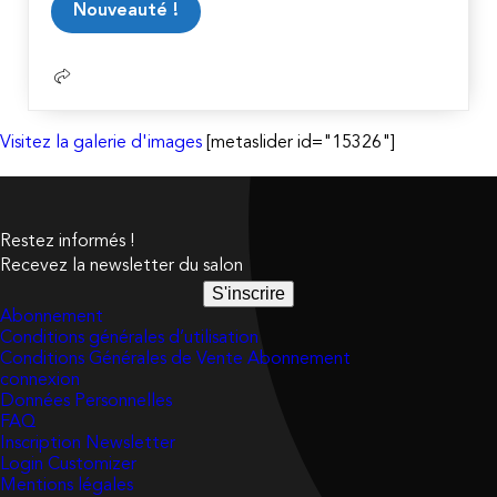
Nouveauté !
la
suite
Visitez la galerie d'images
[metaslider id="15326"]
Restez informés !
Recevez la newsletter du salon
S'inscrire
Abonnement
Conditions générales d’utilisation
Conditions Générales de Vente Abonnement
connexion
Données Personnelles
FAQ
Inscription Newsletter
Login Customizer
Mentions légales