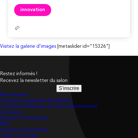
Lire
innovation
la
suite
Visitez la galerie d'images
[metaslider id="15326"]
Restez informés !
Recevez la newsletter du salon
S'inscrire
Abonnement
Conditions générales d’utilisation
Conditions Générales de Vente Abonnement
connexion
Données Personnelles
FAQ
Inscription Newsletter
Login Customizer