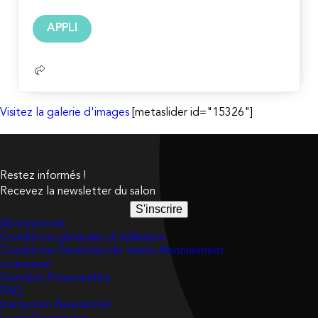
Lire
APPLI
la
suite
Visitez la galerie d'images
[metaslider id="15326"]
Restez informés !
Recevez la newsletter du salon
S'inscrire
Abonnement
Conditions générales d’utilisation
Conditions Générales de Vente Abonnement
connexion
Données Personnelles
FAQ
Inscription Newsletter