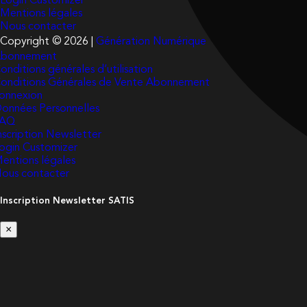
Login Customizer
Mentions légales
Nous contacter
Copyright © 2026 |
Génération Numérique
bonnement
onditions générales d’utilisation
onditions Générales de Vente Abonnement
onnexion
onnées Personnelles
FAQ
nscription Newsletter
ogin Customizer
entions légales
ous contacter
Inscription Newsletter SATIS
×