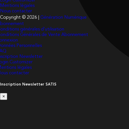
Login Customizer
Mentions légales
Nous contacter
Copyright © 2026 |
Génération Numérique
bonnement
onditions générales d’utilisation
onditions Générales de Vente Abonnement
onnexion
onnées Personnelles
FAQ
nscription Newsletter
ogin Customizer
entions légales
ous contacter
Inscription Newsletter SATIS
×