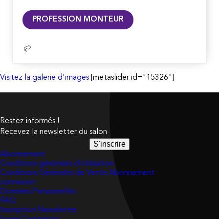
Lire
PROFESSION MONTEUR
la
suite
Visitez la galerie d'images
[metaslider id="15326"]
Restez informés !
Recevez la newsletter du salon
S'inscrire
Abonnement
Conditions générales d’utilisation
Conditions Générales de Vente Abonnement
connexion
Données Personnelles
FAQ
Inscription Newsletter