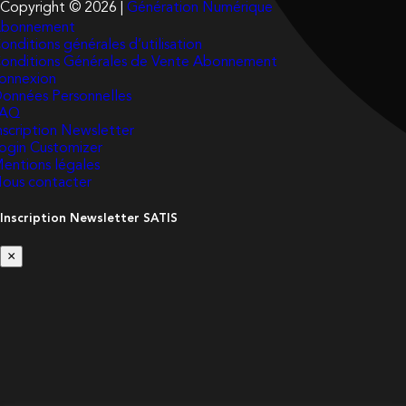
Copyright © 2026 |
Génération Numérique
bonnement
onditions générales d’utilisation
onditions Générales de Vente Abonnement
onnexion
onnées Personnelles
FAQ
nscription Newsletter
ogin Customizer
entions légales
ous contacter
Inscription Newsletter SATIS
×