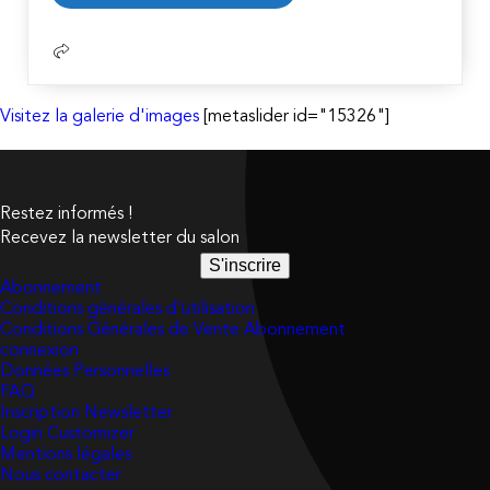
suite
Visitez la galerie d'images
[metaslider id="15326"]
Restez informés !
Recevez la newsletter du salon
S'inscrire
Abonnement
Conditions générales d’utilisation
Conditions Générales de Vente Abonnement
connexion
Données Personnelles
FAQ
Inscription Newsletter
Login Customizer
Mentions légales
Nous contacter