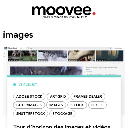
NOUVEAUX
ECRANS
, NOUVEAUX
TALENTS
images
CHECKLIST
ADOBE STOCK
ARTGRID
FRAMES DEALER
GETTYIMAGES
IMAGES
ISTOCK
PEXELS
SHUTTERSTOCK
STOCKAGE
Tour d’horizon des images et vidéos