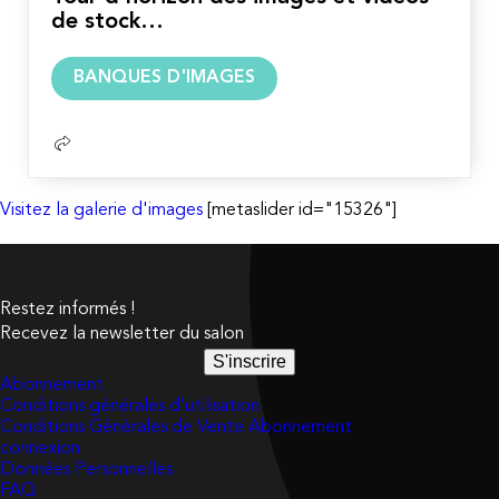
de stock…
Lire
BANQUES D'IMAGES
la
suite
Visitez la galerie d'images
[metaslider id="15326"]
Restez informés !
Recevez la newsletter du salon
S'inscrire
Abonnement
Conditions générales d’utilisation
Conditions Générales de Vente Abonnement
connexion
Données Personnelles
FAQ