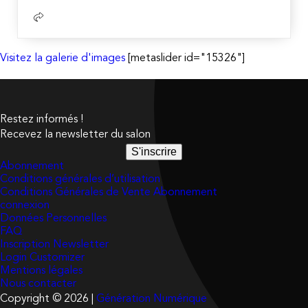
Visitez la galerie d'images
[metaslider id="15326"]
Restez informés !
Recevez la newsletter du salon
S'inscrire
Abonnement
Conditions générales d’utilisation
Conditions Générales de Vente Abonnement
connexion
Données Personnelles
FAQ
Inscription Newsletter
Login Customizer
Mentions légales
Nous contacter
Copyright © 2026 |
Génération Numérique