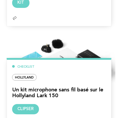
KIT
la
suite
CHECKLIST
HOLLYLAND
Un kit microphone sans fil basé sur le
Hollyland Lark 150
Lire
CLIPSER
la
suite