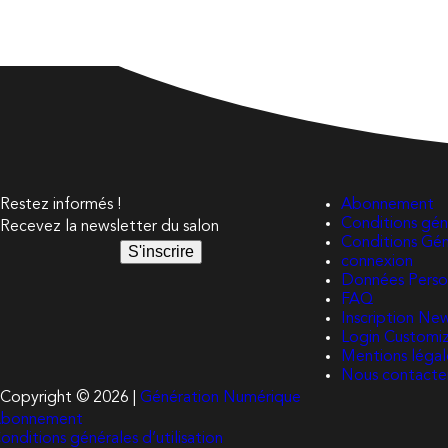
Restez informés !
Abonnement
Conditions géné
Recevez la newsletter du salon
Conditions Gé
S'inscrire
connexion
Données Perso
FAQ
Inscription Ne
Login Customi
Mentions légal
Nous contacte
Copyright © 2026 |
Génération Numérique
bonnement
onditions générales d’utilisation