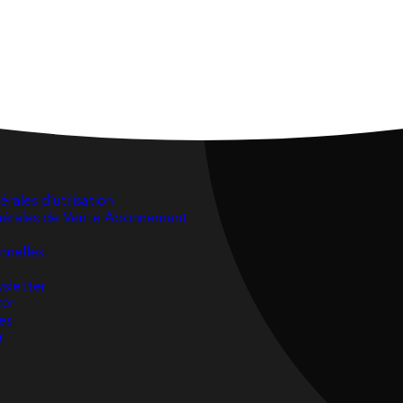
rales d’utilisation
nérales de Vente Abonnement
nnelles
wsletter
zer
es
r