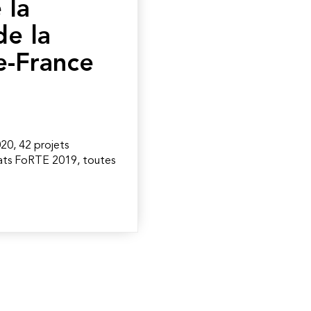
 la
de la
e-France
20, 42 projets
réats FoRTE 2019, toutes