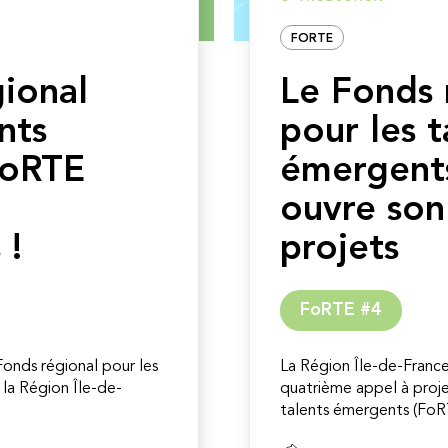
FORTE
gional
Le Fonds 
nts
pour les t
FoRTE
émergent
ouvre son
 !
projets
FoRTE #4
Fonds régional pour les
La Région Île-de-Franc
la Région Île-de-
quatrième appel à proje
talents émergents (FoRT
Lire