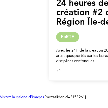
24 heures de
création #2 
Région Île-d
FoRTE
Avec les 24H de la création 20
artistiques portés par les lau
disciplines confondues...
Lire
la
suite
Visitez la galerie d'images
[metaslider id="15326"]