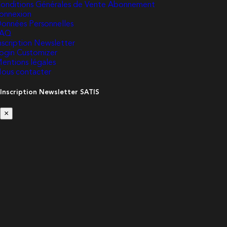
onditions Générales de Vente Abonnement
onnexion
onnées Personnelles
FAQ
nscription Newsletter
ogin Customizer
entions légales
ous contacter
Inscription Newsletter SATIS
×