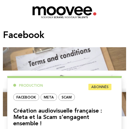
NOUVEAUX
ECRANS
, NOUVEAUX
TALENTS
Facebook
PRODUCTION
ABONNÉS
FACEBOOK
META
SCAM
Création audiovisuelle française :
Meta et la Scam s’engagent
ensemble !