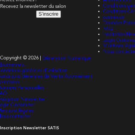
Restez informés !
Abonnement
Conditions géné
Recevez la newsletter du salon
Conditions Gé
S'inscrire
connexion
Données Perso
FAQ
Inscription Ne
Login Customi
Mentions légal
Nous contacte
Copyright © 2026 |
Génération Numérique
bonnement
onditions générales d’utilisation
onditions Générales de Vente Abonnement
onnexion
onnées Personnelles
FAQ
nscription Newsletter
ogin Customizer
entions légales
ous contacter
Inscription Newsletter SATIS