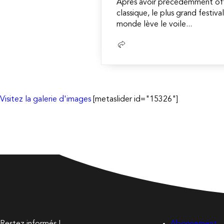
Après avoir précédemment offic
classique, le plus grand festiv
monde lève le voile...
Lire
la
suite
Visitez la galerie d'images
[metaslider id="15326"]