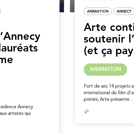
ANIMATION
ANNECY
Arte cont
d’Annecy
soutenir 
lauréats
(et ça pay
ème
ANIMATION
Fort de ses 14 projets s
international du film d
primés, Arte présente...
 Résidence Annecy
Lire
aux artistes qui
la
suite