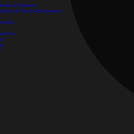
rales d’utilisation
nérales de Vente Abonnement
nnelles
wsletter
zer
es
r