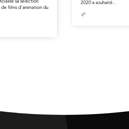
ialisé sa sélection
2020 a souhaité...
al de films d'animation du
Lire
la
suite