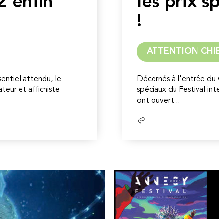
2 enfin
les prix 
!
ATTENTION CHI
entiel attendu, le
Décernés à l'entrée du 
rateur et affichiste
spéciaux du Festival int
ont ouvert...
Lire
la
suite