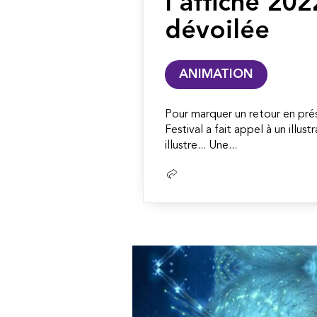
l’affiche 202
dévoilée
ANIMATION
Pour marquer un retour en prés
Festival a fait appel à un illust
illustre... Une...
Lire
la
suite