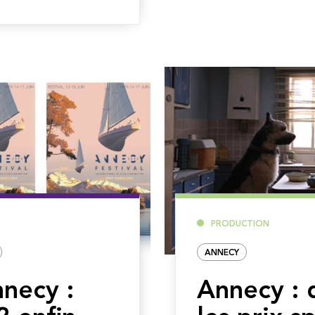
PRODUCTION
ANNECY
nnecy :
Annecy : 