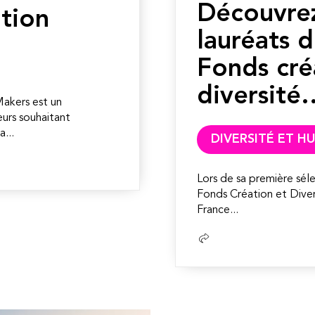
Découvrez
tion
lauréats 
Fonds cré
diversité
 Makers est un
urs souhaitant
...
DIVERSITÉ ET 
Lors de sa première sé
Fonds Création et Diver
France...
Lire
la
suite