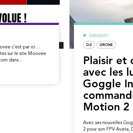
CHECKLIST
DJI
DRONE
ovee c’est par ici…
tes sur le site Moovee
Plaisir et
om dans...
avec les l
Goggle In
command
Motion 2
Avec ses nouvelles Gog
2 pour son FPV Avata, DJ