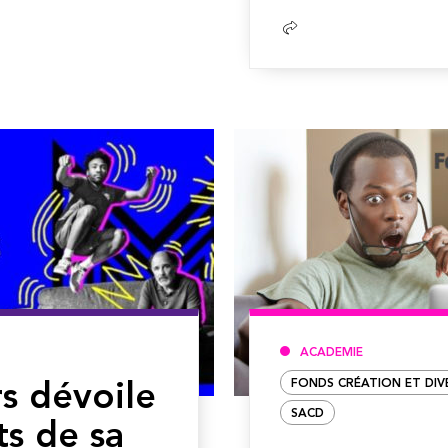
Lire
la
suite
ACADEMIE
FONDS CRÉATION ET DIV
s dévoile
SACD
ts de sa