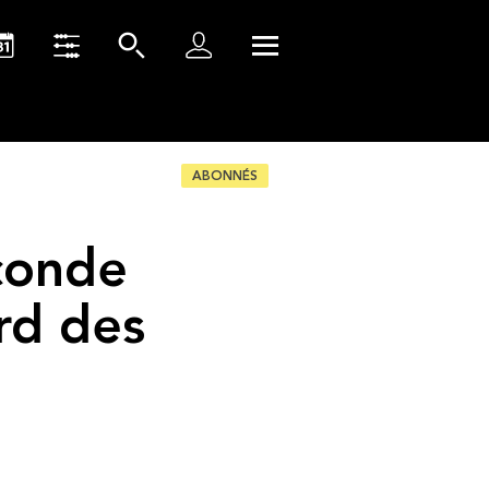
ABONNÉS
econde
rd des