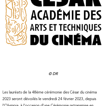
© DR
Les lauréats de la 48ème cérémonie des César du cinéma
2023 seront dévoilés le vendredi 24 février 2023, depuis
l’Olympia, à l’occasion d’une Cérémonie retransmise en