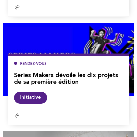
Lire
la
suite
RENDEZ-VOUS
Series Makers dévoile les dix projets
de sa première édition
Lire
Initiative
la
suite