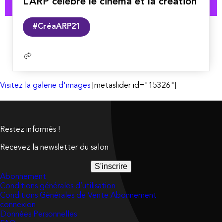
L’ARP célèbre le cinéma et la création
Lire
#CréaARP21
la
suite
Visitez la galerie d'images
[metaslider id="15326"]
Restez informés !
Recevez la newsletter du salon
S'inscrire
Abonnement
Conditions générales d’utilisation
Conditions Générales de Vente Abonnement
connexion
Données Personnelles