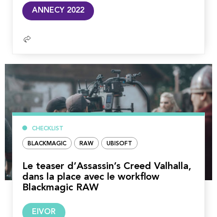
Lire
ANNECY 2022
la
suite
CHECKLIST
BLACKMAGIC
RAW
UBISOFT
Le teaser d’Assassin’s Creed Valhalla,
dans la place avec le workflow
Blackmagic RAW
Lire
EIVOR
la