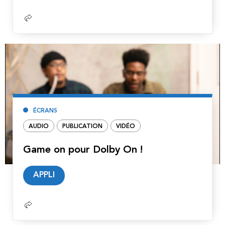
suite
ÉCRANS
AUDIO
PUBLICATION
VIDÉO
Game on pour Dolby On !
Lire
APPLI
la
suite