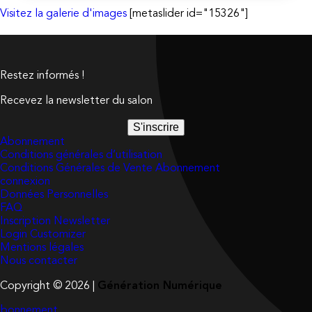
Visitez la galerie d'images
[metaslider id="15326"]
Restez informés !
Recevez la newsletter du salon
S'inscrire
Abonnement
Conditions générales d’utilisation
Conditions Générales de Vente Abonnement
connexion
Données Personnelles
FAQ
Inscription Newsletter
Login Customizer
Mentions légales
Nous contacter
Copyright © 2026 |
Génération Numérique
bonnement