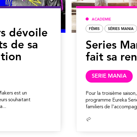
ACADEMIE
FÉMIS
SÉRIES MANIA
s dévoile
ts de sa
Series Man
tion
fait sa ren
SERIE MANIA
 Makers est un
Pour la troisième saison
urs souhaitant
programme Eureka Serie
...
familiers de l'accompa
Lire
la
suite