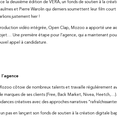
ce la deuxième édition de VERA, un fonds de soutien à la créati
s Jaulmes et Pierre Warolin qui derniers soumettent leur film court
rlions justement hier !
 production vidéo intégrée, Open Clap, Mozoo a apporté une aid
r projet… Une première étape pour l’agence, qui a maintenant pou
ouvel appel à candidature.
e l’agence
 Mozoo côtoie de nombreux talents et travaille régulièrement 
 de marques de ses clients (Free, Back Market, Nivea, Heetch,…).
ndances créatives avec des approches narratives “rafraîchissantes
un pas en lançant son fonds de soutien à la création digitale