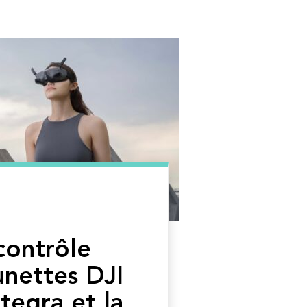
 contrôle
unettes DJI
tegra et la