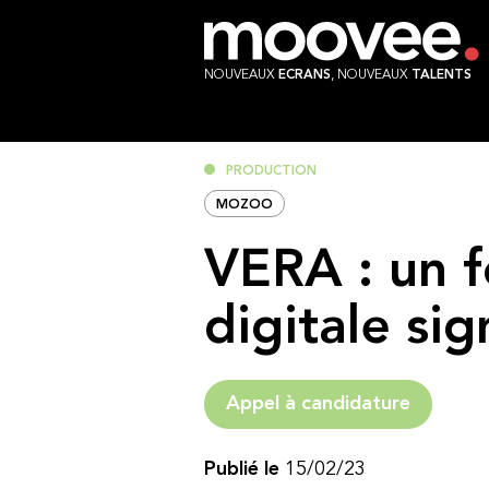
NOUVEAUX
ECRANS
, NOUVEAUX
TALENTS
PRODUCTION
MOZOO
VERA : un f
digitale si
Appel à candidature
Publié le
15/02/23