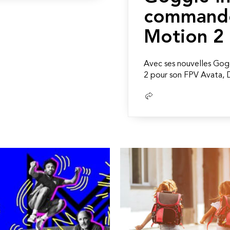
command
Motion 2
Avec ses nouvelles Gog
2 pour son FPV Avata, DJ
Lire
la
suite