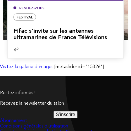
RENDEZ-VOUS
FESTIVAL
Fifac s’invite sur les antennes
ultramarines de France Télévisions
Lire
la
suite
Visitez la galerie d'images
[metaslider id="15326"]
Restez informés !
Recevez la newsletter du salon
S'inscrire
Abonnement
Conditions générales d’utilisation