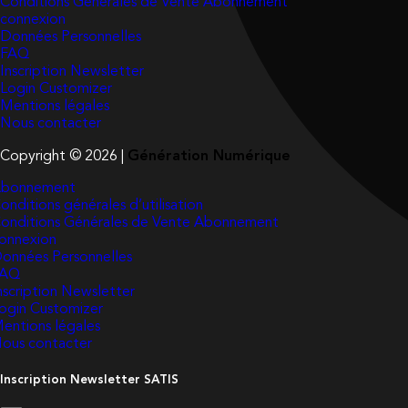
Conditions Générales de Vente Abonnement
connexion
Données Personnelles
FAQ
Inscription Newsletter
Login Customizer
Mentions légales
Nous contacter
Copyright © 2026 |
Génération Numérique
bonnement
onditions générales d’utilisation
onditions Générales de Vente Abonnement
onnexion
onnées Personnelles
FAQ
nscription Newsletter
ogin Customizer
entions légales
ous contacter
Inscription Newsletter SATIS