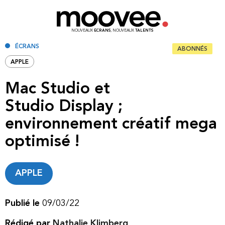
NOUVEAUX
ECRANS
, NOUVEAUX
TALENTS
ÉCRANS
ABONNÉS
APPLE
Mac Studio et
Studio Display ;
environnement créatif mega
optimisé !
APPLE
Publié le
09/03/22
Rédigé par
Nathalie Klimberg