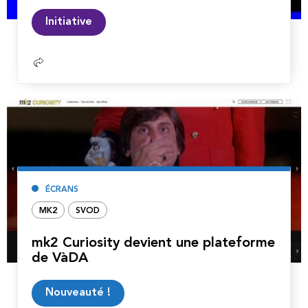
Lire
Initiative
la
suite
ÉCRANS
MK2
SVOD
mk2 Curiosity devient une plateforme
de VàDA
Lire
Nouveauté !
la