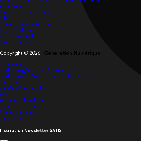
Conditions Générales de Vente Abonnement
connexion
Données Personnelles
FAQ
Inscription Newsletter
Login Customizer
Mentions légales
Nous contacter
Copyright © 2026 |
Génération Numérique
bonnement
onditions générales d’utilisation
onditions Générales de Vente Abonnement
onnexion
onnées Personnelles
FAQ
nscription Newsletter
ogin Customizer
entions légales
ous contacter
Inscription Newsletter SATIS