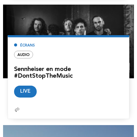
ÉCRANS
AUDIO
Sennheiser en mode
#DontStopTheMusic
Lire
LIVE
la
suite