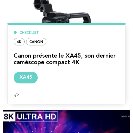
CHECKLIST
4K
CANON
Canon présente le XA45, son dernier
caméscope compact 4K
Lire
XA45
la
suite