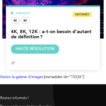
CHECKLIST
ABONNÉS
4K
8K
4K, 8K, 12K : a-t-on besoin d’autant
de définition ?
Lire
HAUTE RÉSOLUTION
la
suite
Visitez la galerie d'images
[metaslider id="15326"]
Restez informés !