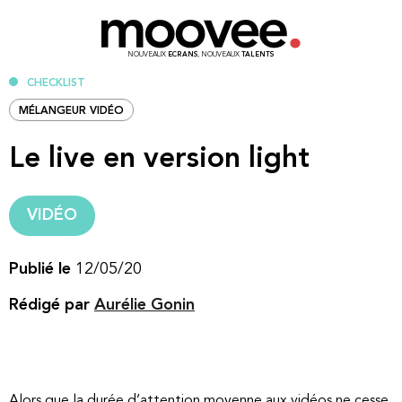
NOUVEAUX
ECRANS
, NOUVEAUX
TALENTS
CHECKLIST
MÉLANGEUR VIDÉO
Le live en version light
VIDÉO
Publié le
12/05/20
Rédigé par
Aurélie Gonin
Alors que la durée d’attention moyenne aux vidéos ne cesse