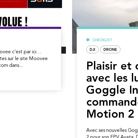
CHECKLIST
DJI
DRONE
ovee c’est par ici…
tes sur le site Moovee
Plaisir et
om dans...
avec les l
Goggle In
command
Motion 2
Avec ses nouvelles Gog
2 pour son FPV Avata, DJ