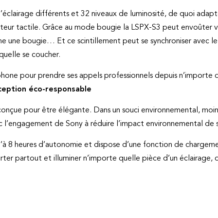
lairage différents et 32 niveaux de luminosité, de quoi adapte
pteur tactile. Grâce au mode bougie la LSPX-S3 peut envoûter vo
mme une bougie… Et ce scintillement peut se synchroniser avec l
quelle se coucher.
phone pour prendre ses appels professionnels depuis n’importe q
eption éco-responsable
conçue pour être élégante. Dans un souci environnemental, moi
c l’engagement de Sony à réduire l’impact environnemental de s
u’à 8 heures d’autonomie et dispose d’une fonction de charge
rter partout et illuminer n’importe quelle pièce d’un éclairage,