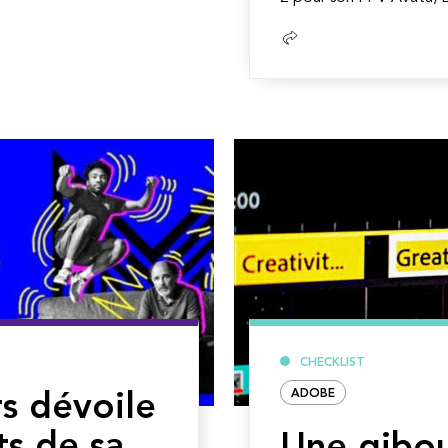
Lire
la
suite
CHECKLIST
ADOBE
s dévoile