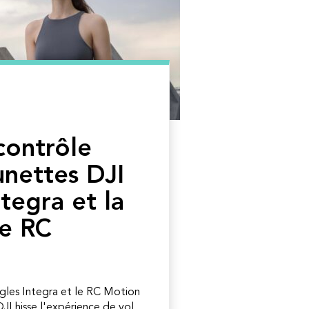
 contrôle
unettes DJI
tegra et la
e RC
gles Integra et le RC Motion
I hisse l'expérience de vol...