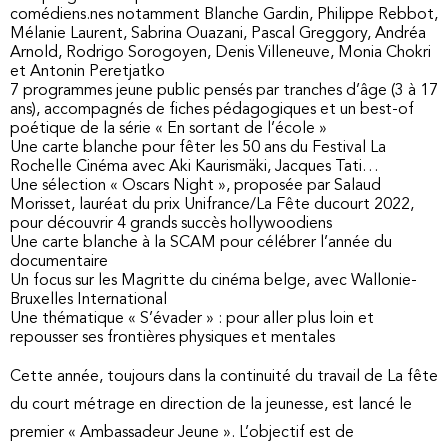
comédiens.nes notamment Blanche Gardin, Philippe Rebbot,
Mélanie Laurent, Sabrina Ouazani, Pascal Greggory, Andréa
Arnold, Rodrigo Sorogoyen, Denis Villeneuve, Monia Chokri
et Antonin Peretjatko
7 programmes jeune public pensés par tranches d’âge (3 à 17
ans), accompagnés de fiches pédagogiques et un best-of
poétique de la série « En sortant de l’école »
Une carte blanche pour fêter les 50 ans du Festival La
Rochelle Cinéma avec Aki Kaurismäki, Jacques Tati…
Une sélection « Oscars Night », proposée par Salaud
Morisset, lauréat du prix Unifrance/La Fête ducourt 2022,
pour découvrir 4 grands succès hollywoodiens
Une carte blanche à la SCAM pour célébrer l’année du
documentaire
Un focus sur les Magritte du cinéma belge, avec Wallonie-
Bruxelles International
Une thématique « S’évader » : pour aller plus loin et
repousser ses frontières physiques et mentales
Cette année, toujours dans la continuité du travail de La fête
du court métrage en direction de la jeunesse, est lancé le
premier « Ambassadeur Jeune ». L’objectif est de